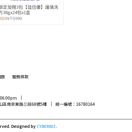
限定加贈3包【佳倍優】護慎洗
38gx24包x1盒
880
NT$990
問題
服務條款
06:00pm
中山區南京東路三段68號5樓
統一編號：16780164
erved.
Designed by
CYBERBIZ
.